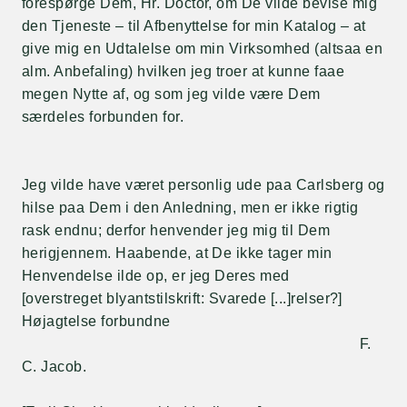
forespørge Dem, Hr. Doctor, om De vilde bevise mig
den Tjeneste – til Afbenyttelse for min Katalog – at
give mig en Udtalelse om min Virksomhed (altsaa en
alm. Anbefaling) hvilken jeg troer at kunne faae
megen Nytte af, og som jeg vilde være Dem
særdeles forbunden for.
Jeg vilde have været personlig ude paa Carlsberg og
hilse paa Dem i den Anledning, men er ikke rigtig
rask endnu; derfor henvender jeg mig til Dem
herigjennem. Haabende, at De ikke tager min
Henvendelse ilde op, er jeg Deres med
[overstreget blyantstilskrift: Svarede [...]relser?]
Højagtelse forbundne
F.
C. Jacob.