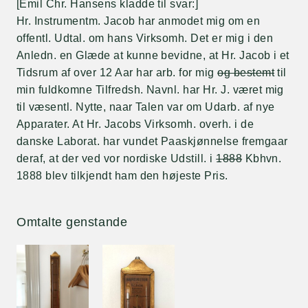
[Emil Chr. Hansens kladde til svar:]
Hr. Instrumentm. Jacob har anmodet mig om en
offentl. Udtal. om hans Virksomh. Det er mig i den
Anledn. en Glæde at kunne bevidne, at Hr. Jacob i et
Tidsrum af over 12 Aar har arb. for mig
og bestemt
til
min fuldkomne Tilfredsh. Navnl. har Hr. J. været mig
til væsentl. Nytte, naar Talen var om Udarb. af nye
Apparater. At Hr. Jacobs Virksomh. overh. i de
danske Laborat. har vundet Paaskjønnelse fremgaar
deraf, at der ved vor nordiske Udstill. i
1888
Kbhvn.
1888 blev tilkjendt ham den højeste Pris.
Omtalte genstande