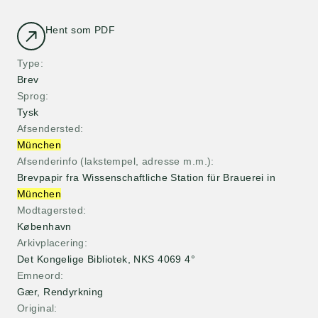
Hent som PDF
Type
Brev
Sprog
Tysk
Afsendersted
München
Afsenderinfo (lakstempel, adresse m.m.)
Brevpapir fra Wissenschaftliche Station für Brauerei in
München
Modtagersted
København
Arkivplacering
Det Kongelige Bibliotek, NKS 4069 4°
Emneord
Gær, Rendyrkning
Original