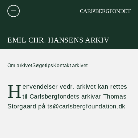
EMIL CHR. HANSENS ARKIV
Om arkivet
Søgetips
Kontakt arkivet
H
envendelser vedr. arkivet kan rettes
til Carlsbergfondets arkivar Thomas
Storgaard på ts@carlsbergfoundation.dk