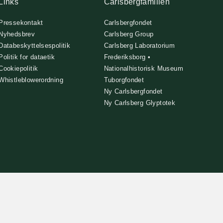
Links
Carlsbergfamilien
Pressekontakt
Carlsbergfondet
Nyhedsbrev
Carlsberg Group
Databeskyttelsespolitik
Carlsberg Laboratorium
Politik for dataetik
Frederiksborg •
Cookiepolitik
Nationalhistorisk Museum
Whistleblowerordning
Tuborgfondet
Ny Carlsbergfondet
Ny Carlsberg Glyptotek