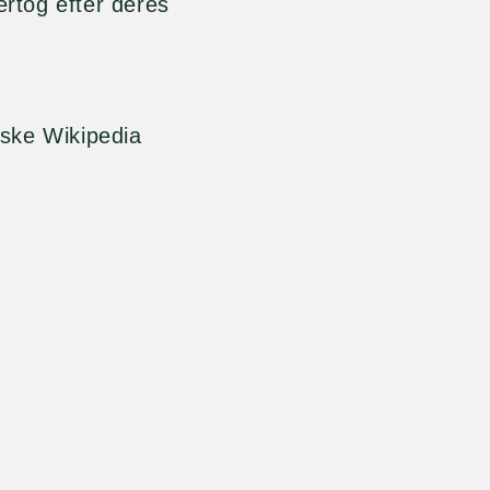
rtog efter deres
ske Wikipedia