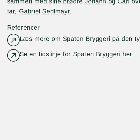
sammen med sine brødre
Johann
og Carl ove
far,
Gabriel Sedlmayr
.
Referencer
Læs mere om Spaten Bryggeri på den ty
Se en tidslinje for Spaten Bryggeri her