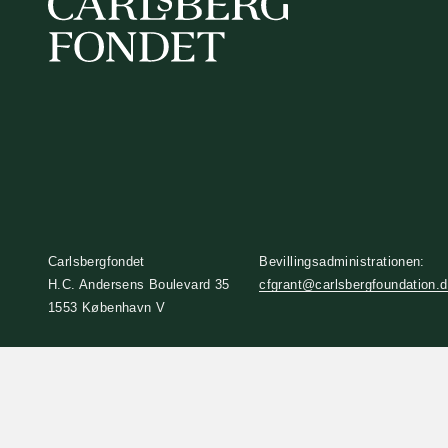
Carlsbergfondet
Bevillingsadministrationen:
H.C. Andersens Boulevard 35
cfgrant@carlsbergfoundation.
1553 København V
+45 33 43 53 63
info@carlsbergfoundation.dk
CVR: 60223513