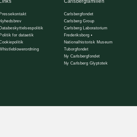
Links
Carlsbergfamilien
Pressekontakt
Carlsbergfondet
Nyhedsbrev
Carlsberg Group
Databeskyttelsespolitik
Carlsberg Laboratorium
Politik for dataetik
Frederiksborg •
Cookiepolitik
Nationalhistorisk Museum
Whistleblowerordning
Tuborgfondet
Ny Carlsbergfondet
Ny Carlsberg Glyptotek