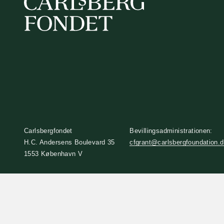
Carlsbergfondet
Bevillingsadministrationen:
H.C. Andersens Boulevard 35
cfgrant@carlsbergfoundation.
1553 København V
+45 33 43 53 63
info@carlsbergfoundation.dk
CVR: 60223513