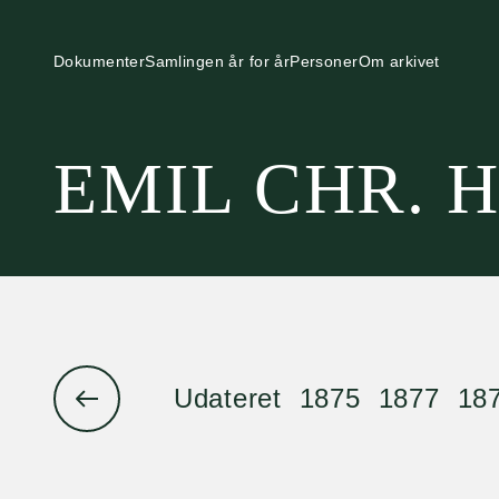
Dokumenter
Samlingen år for år
Personer
Om arkivet
EMIL CHR. 
Udateret
1875
1877
18