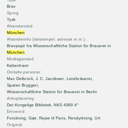
Brev
Sprog
Tysk
Afsendersted
München
Afsenderinfo (lakstempel, adresse m.m.)
Brevpapir fra Wissenschaftliche Station für Brauerei in
München
Modtagersted
København
Omtalte personer
Max Delbrück
,
J. C. Jacobsen
,
Leistbräuerei
,
Spaten Bryggeri
,
Wissenschaftliche Station für Brauerei in Berlin
Arkivplacering
Det Kongelige Bibliotek, NKS 4069 4°
Emneord
Forskning, Gær, Rejse til Paris, Rendyrkning, Urt
Original