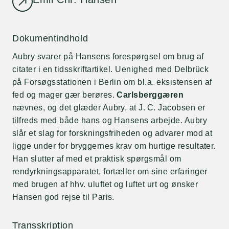
Dokumentindhold
Aubry svarer på Hansens forespørgsel om brug af
citater i en tidsskriftartikel. Uenighed med Delbrück
på Forsøgsstationen i Berlin om bl.a. eksistensen af
fed og mager gær berøres.
Carlsberggæren
nævnes, og det glæder Aubry, at J. C. Jacobsen er
tilfreds med både hans og Hansens arbejde. Aubry
slår et slag for forskningsfriheden og advarer mod at
ligge under for bryggernes krav om hurtige resultater.
Han slutter af med et praktisk spørgsmål om
rendyrkningsapparatet, fortæller om sine erfaringer
med brugen af hhv. uluftet og luftet urt og ønsker
Hansen god rejse til Paris.
Transskription