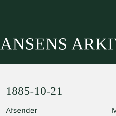
HANSENS ARK
1885-10-21
Afsender
M