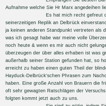
Aufnahme welche Sie Hr Marx angedeihen li
Es hat mich recht gefreut daß S
seinerzeitigen Replik an Delbrück einverstan
ja keinen anderen Standpunkt vertreten als d
was ich gesagt habe war meine volle Überzeu
noch heute & wenn es mir auch nicht gelunge
überzeugen der über alles erhaben ist was g
außerhalb seiner Station gefunden hat, so ho
erreicht zu haben einen guten Theil der blin
Hayduck-Delbrück’schen Phrasen zum Nachd
haben. Eine große Anzahl von Brauern die frü
oft sehr gewagten Ratschlägen der Versuchss
folgten kommt jetzt auch zu uns.
Sie sind zu gütig, indem Sie mei