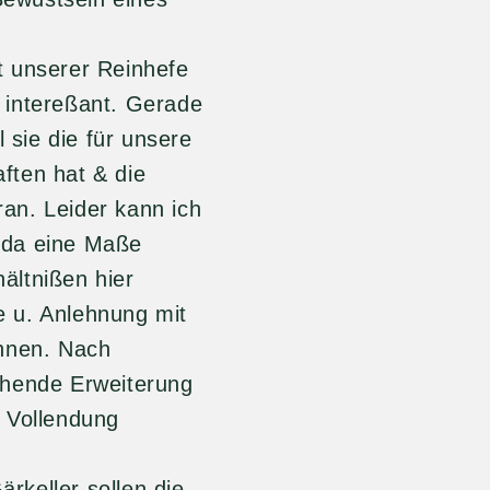
erer Reinhefe
 intereßant. Gerade
 sie die für unsere
ften hat & die
an. Leider kann ich
 da eine Maße
hältnißen hier
 u. Anlehnung mit
önnen. Nach
chende Erweiterung
r Vollendung
er sollen die