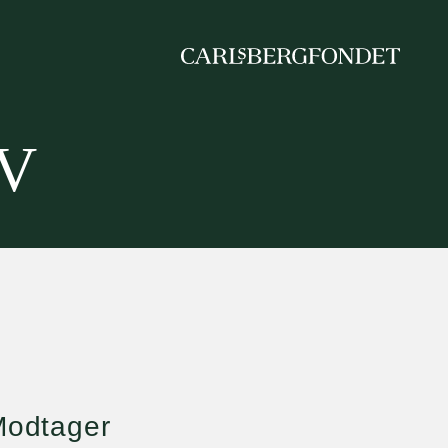
IV
odtager