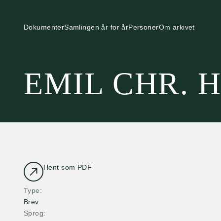
Dokumenter
Samlingen år for år
Personer
Om arkivet
EMIL CHR. 
Hent som PDF
Type
Brev
Sprog