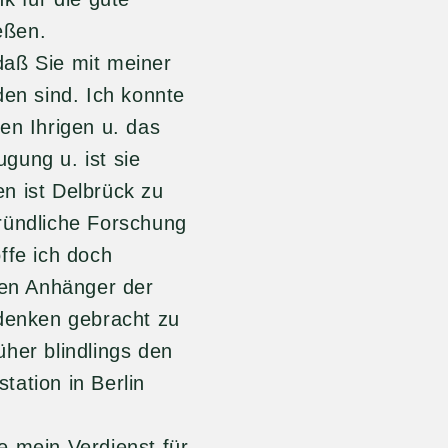
eßen.
ie mit meiner
den sind. Ich konnte
en Ihrigen u. das
gung u. ist sie
n ist Delbrück zu
ründliche Forschung
ffe ich doch
den Anhänger der
enken gebracht zu
her blindlings den
tation in Berlin
n Verdienst für