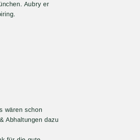
München. Aubry er
ring.
ären schon
t & Abhaltungen dazu
 die gute