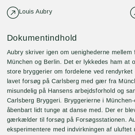
Louis Aubry
Dokumentindhold
Aubry skriver igen om uenighederne mellem f
München og Berlin. Det er lykkedes ham at o
store bryggerier om fordelene ved rendyrket
lavet forsøg på Carlsberg med gær fra Münc
misundelig på Hansens arbejdsforhold og s
Carlsberg Bryggeri. Bryggerierne i München
åbenbart lidt tunge at danse med. Der er ble
gærkælder til forsøg på Forsøgsstationen. Au
eksperimentere med indvirkningen af uluftet 