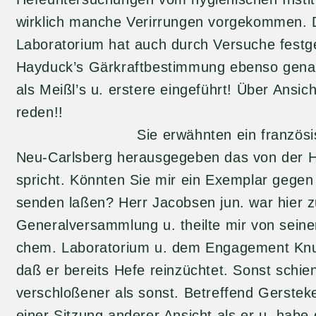
wirklich manche Verirrungen vorgekommen.
Laboratorium hat auch durch Versuche festge
Hayduck’s Gärkraftbestimmung ebenso genau
als Meißl’s u. erstere eingeführt! Über Ansich
reden!!
Sie erwähnten ein französische
Neu-Carlsberg herausgegeben das von der H
spricht. Könnten Sie mir ein Exemplar geg
senden laßen? Herr Jacobsen jun. war hier z
Generalversammlung u. theilte mir von seine
chem. Laboratorium u. dem Engagement Knu
daß er bereits Hefe reinzüchtet. Sonst schien
verschloßener als sonst. Betreffend Gerstek
einer Sitzung anderer Ansicht als er u. habe