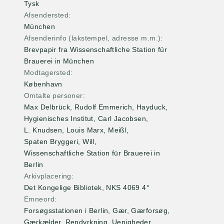
Tysk
Afsendersted
München
Afsenderinfo (lakstempel, adresse m.m.)
Brevpapir fra Wissenschaftliche Station für
Brauerei in München
Modtagersted
København
Omtalte personer
Max Delbrück
,
Rudolf Emmerich
,
Hayduck
,
Hygienisches Institut
,
Carl Jacobsen
,
L. Knudsen
,
Louis Marx
,
Meißl
,
Spaten Bryggeri
,
Will
,
Wissenschaftliche Station für Brauerei in
Berlin
Arkivplacering
Det Kongelige Bibliotek, NKS 4069 4°
Emneord
Forsøgsstationen i Berlin, Gær, Gærforsøg,
Gærkælder, Rendyrkning, Uenigheder