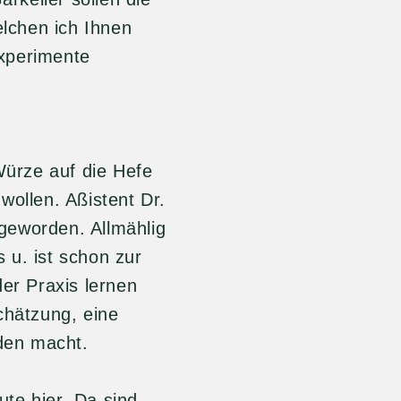
lchen ich Ihnen
Experimente
 Würze auf die Hefe
wollen. Aßistent Dr.
e geworden. Allmählig
 u. ist schon zur
r Praxis lernen
chätzung, eine
den macht.
te hier. Da sind