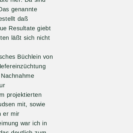
 Das genannte
stellt daß
e Resultate giebt
ten läßt sich nicht
s Büchlein von
efereinzüchtung
en Nachnahme
ur
m projektierten
dsen mit, sowie
 er mir
eimung war ich in
 das deutlich zum