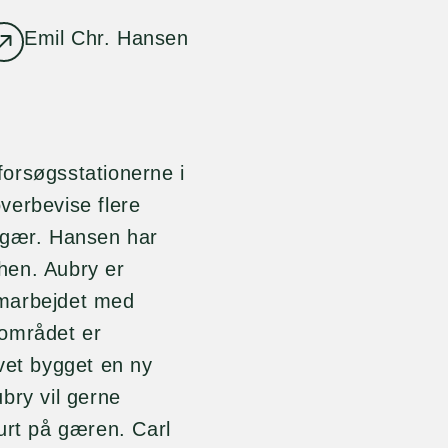
Emil Chr. Hansen
orsøgsstationerne i
verbevise flere
 gær. Hansen har
hen. Aubry er
amarbejdet med
-området er
vet bygget en ny
bry vil gerne
urt på gæren. Carl